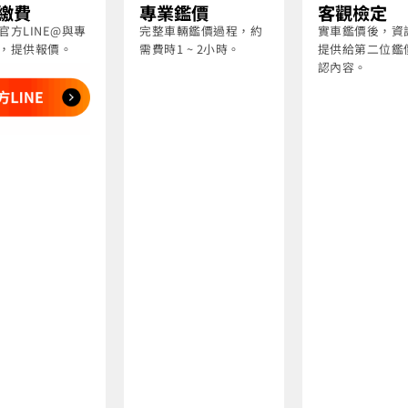
繳費
專業鑑價
客觀檢定
官方LINE@與專
完整車輛鑑價過程，約
實車鑑價後，資
，提供報價。
需費時1 ~ 2小時。
提供給第二位鑑
認內容。