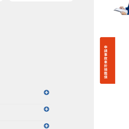
申
請
事
故
車
折
損
鑑
價