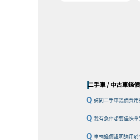
二手車 / 中古車鑑
Q
請問二手車鑑價費用
Q
我有急件想要儘快拿
Q
車輛鑑價證明適用於