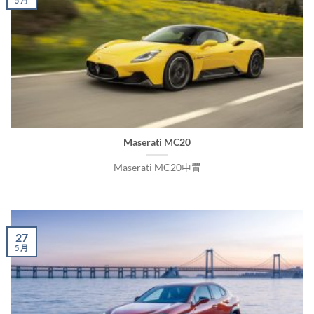
5 月
Maserati MC20
Maserati MC20中置
27
5 月