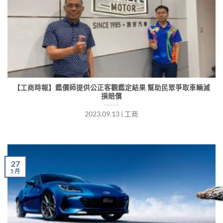
【工商時報】鑑價師提供公正客觀鑑定結果 幫助民眾爭取車輛減
損賠償
2023.09.13 | 工商
27
5 月