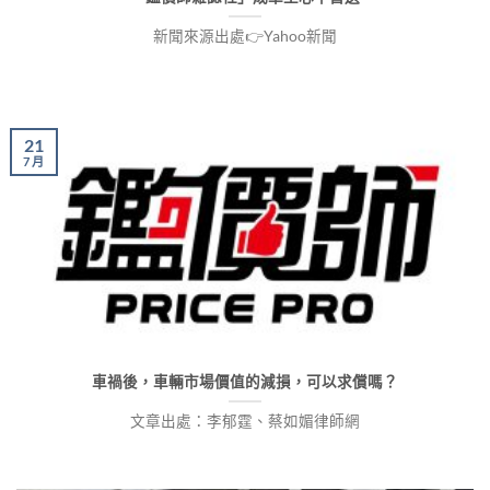
新聞來源出處👉Yahoo新聞
21
7 月
車禍後，車輛市場價值的減損，可以求償嗎？
文章出處：李郁霆、蔡如媚律師網