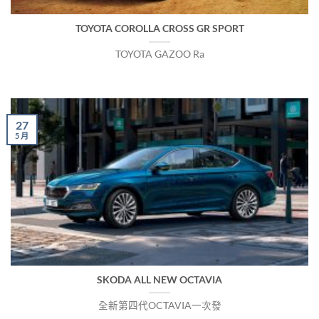
TOYOTA COROLLA CROSS GR SPORT
TOYOTA GAZOO Ra
27
5 月
SKODA ALL NEW OCTAVIA
全新第四代OCTAVIA一次發