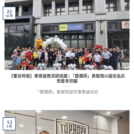
22
10 月
【警政時報】專業服務深耕桃園 | 「鑑價師」黃聖翔以誠信為民
眾愛車把關
「鑑價師」黃聖翔提供專業誠信的
13
9 月