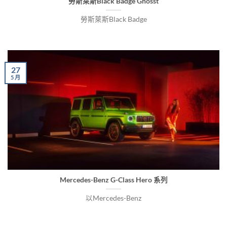
勞斯萊斯Black Badge Ghosst
勞斯萊斯Black Badge
27
5 月
Mercedes-Benz G-Class Hero 系列
以Mercedes-Benz