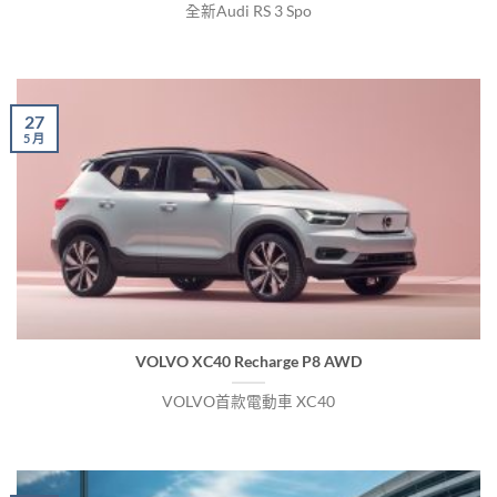
全新Audi RS 3 Spo
27
5 月
VOLVO XC40 Recharge P8 AWD
VOLVO首款電動車 XC40