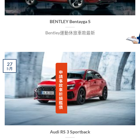
BENTLEY Bentayga S
Bentley運動休旅車款最新
27
5 月
申
請
事
故
車
折
損
鑑
價
Audi RS 3 Sportback