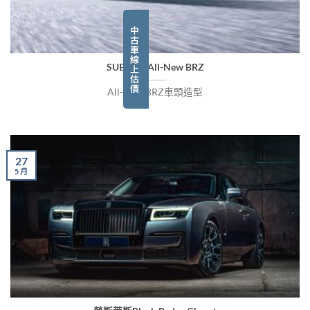
中
古
車
線
SUBARU All-New BRZ
上
估
價
All-New BRZ車頭造型
27
5 月