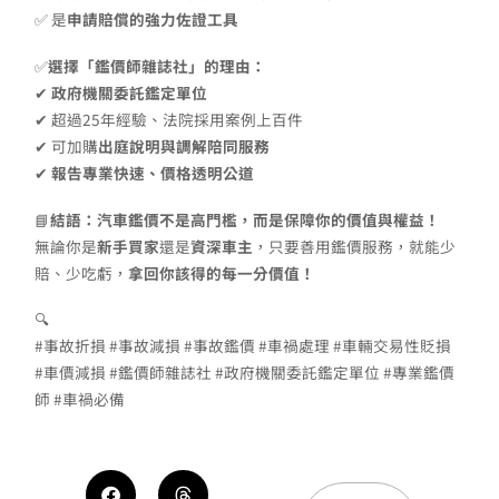
✅ 是
申請賠償的強力佐證工具
✅
選擇「鑑價師雜誌社」的理由：
✔
政府機關委託鑑定單位
✔ 超過25年經驗、法院採用案例上百件
✔ 可加購
出庭說明與調解陪同服務
✔
報告專業快速、價格透明公道
📘
結語：汽車鑑價不是高門檻，而是保障你的價值與權益！
無論你是
新手買家
還是
資深車主
，只要善用鑑價服務，就能少
賠、少吃虧，
拿回你該得的每一分價值！
🔍
#事故折損 #事故減損 #事故鑑價 #車禍處理 #車輛交易性貶損
#車價減損 #鑑價師雜誌社 #政府機關委託鑑定單位 #專業鑑價
師 #車禍必備