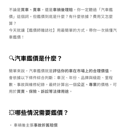
不論是
買車、賣車
，還是
車禍後理賠
，你一定聽過「汽車鑑
價」這個詞。但鑑價到底是什麼？有什麼依據？費用又怎麼
算？
今天就讓【鑑價師雜誌社】用最簡單的方式，帶你一次搞懂汽
車鑑價！
🔍
汽車鑑價是什麼？
簡單來說，汽車鑑價就是
評估你的車在市場上的合理價值
。
會依據以下條件綜合判斷：車況、年份、品牌與級距、里程
數、事故與維修紀錄，最終計算出一個
公正、專業
的價格，可
用於
買賣、保險、訴訟等法律用途
。
💥
哪些情況需要鑑價？
• 車禍後主張
事故折舊賠償