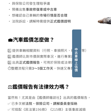
• 與保險公司發生理賠爭議
• 預備出售
事故修復車或中古車
• 想確認自己車輛的
市場行情是否合理
• 法院訴訟、調解時需提供
正式鑑價證明
💼
汽車鑑價怎麼做？
中
1️⃣ 提供車輛相關資料（行照、車損照片、維修單等）
古
車
2️⃣ 鑑價師比對市價與實際車況，進行專業評估
線
3️⃣ 出具
正式鑑價報告
，可用於保險或法律用途
上
估
⏱️整體流程只需
3～5個工作天
，快速又專業！
價
⚖️
鑑價報告有法律效力嗎？
當然有！尤其是由【鑑價師雜誌社】出具的鑑價報告，
✅ 已多次被
法院、保險公司、調解委員會採納
✅ 可搭配《民法第196條》《215條》主張事故減損