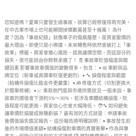
您知道嗎？愛車只要發生過事故，就算已經修復得再完美，
在中古車市場上也可能瞬間掉價數萬甚至十幾萬！ 為什
麼？因為「事故紀錄」就像車子的傷痕履歷，是買家壓價的
最大理由。即便只是小擦撞，未來轉售時依然會被打上「事
故車」標籤，買家會擔心風險、提高議價空間，而這部分的
損失，很可能就由你默默承擔了！ 🧾 事故車貶值幅度與關
鍵因素 影響事故車價值的變數很多，包含： • 📅 車齡與品
牌定位（新車或高價車貶值更劇烈）• 🔧 損傷程度與範圍
（結構件損傷比鈑金件更嚴重）• 🧰 修復方式（切割更換大
於簡單修補）• 📈 車款熱門度與市場供需狀況 一般來說，事
故車的價值會下滑約5%～30%，若涉及車體結構損傷，貶
值程度可能更高，買家信心也會大幅降低。 🧑🔧 如何避免
讓車價貶損變成無聲虧損？ 最有效的方式就是：申請事故
後價值損失鑑定報告。 這份報告將明確說明：• 事故發生前
後的市場價值差額• 結構損傷對車價的真實衝擊• 作為與肇
事方、保險公司談判的正式證據 🏆 選對鑑價單位，損失有