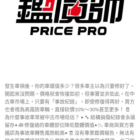
發生車禍後，你的車還值多少？很多車主以為只要修好了、
開起來沒問題，價格就會恢復如初，但事實並非如此。在中
古車市場上，只要有「事故紀錄」，即使修復得再好，買方
也會視為高風險車輛，直接砍價10%～30%甚至更多！ 🧾
為什麼事故車常被中古市場低估？ • 🔧 結構損傷紀錄會永遠
留存• 🧰 修復過的車體部位降低整體價值• 📉 車商與買方普
遍認為事故車轉售風險較高• 🧾 沒有專業鑑價報告，無法有