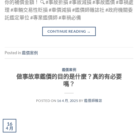
你的補償金額！ 🔍 #事故折損 #事故減損 #事故鑑價 #車禍處
理 #車輛交易性貶損 #車價減損 #鑑價師雜誌社 #政府機關委
託鑑定單位 #專業鑑價師 #車禍必備
CONTINUE READING
→
Posted in
鑑價案例
鑑價案例
做事故車鑑價的目的是什麼？真的有必要
嗎？
POSTED ON
16 4 月, 2025
BY
鑑價師雜誌
16
4 月