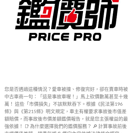
您是否遇過這種情況？愛車被撞、修復完好，卻在賣車時被
中古車商一句：「這是事故車喔！」馬上砍價數萬甚至十幾
萬！ 這些「市價損失」不該默默吞下。根據《民法第196
條》與《第215條》明文規定，車主有權要求事故後市值差
額賠償，而事故後市價差額鑑價報告，就是您主張權益的最
強依據！ 📑 為什麼選擇我們的鑑價服務？ 🔎 計算事故前後