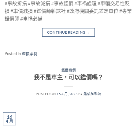
#事故折損 #事故減損 #事故鑑價 #車禍處理 #車輛交易性貶
損 #車價減損 #鑑價師雜誌社 #政府機關委託鑑定單位 #專業
鑑價師 #車禍必備
CONTINUE READING
→
Posted in
鑑價案例
鑑價案例
我不是車主，可以鑑價嗎？
POSTED ON
16 4 月, 2025
BY
鑑價師雜誌
16
4 月