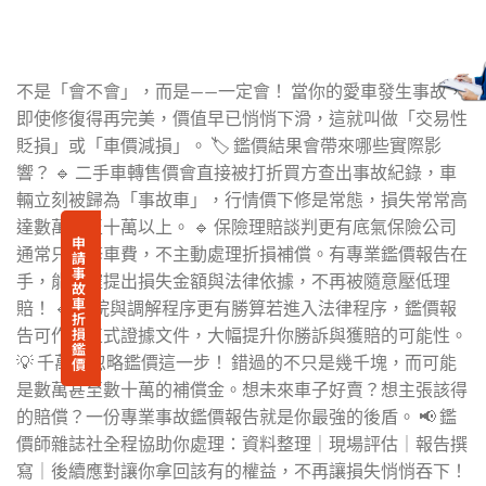
不是「會不會」，而是——一定會！ 當你的愛車發生事故，
即使修復得再完美，價值早已悄悄下滑，這就叫做「交易性
貶損」或「車價減損」。 🏷️ 鑑價結果會帶來哪些實際影
響？ 🔹 二手車轉售價會直接被打折買方查出事故紀錄，車
輛立刻被歸為「事故車」，行情價下修是常態，損失常常高
達數萬甚至十萬以上。 🔹 保險理賠談判更有底氣保險公司
申
通常只賠修車費，不主動處理折損補償。有專業鑑價報告在
請
事
手，能明確提出損失金額與法律依據，不再被隨意壓低理
故
車
賠！ 🔹 法院與調解程序更有勝算若進入法律程序，鑑價報
折
損
告可作為正式證據文件，大幅提升你勝訴與獲賠的可能性。
鑑
💡 千萬別忽略鑑價這一步！ 錯過的不只是幾千塊，而可能
價
是數萬甚至數十萬的補償金。想未來車子好賣？想主張該得
的賠償？一份專業事故鑑價報告就是你最強的後盾。 📢 鑑
價師雜誌社全程協助你處理：資料整理｜現場評估｜報告撰
寫｜後續應對讓你拿回該有的權益，不再讓損失悄悄吞下！