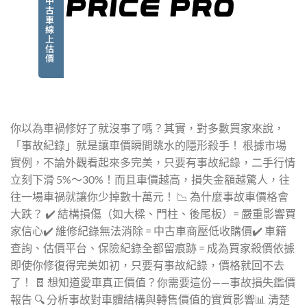
中
古
車
線
上
估
價
你以為車禍修好了就沒事了嗎？其實，對多數買家來說，
「事故紀錄」就是讓車價瞬間跳水的隱形殺手！ 根據市場
實例，不論外觀看起來多完美，只要有事故紀錄，二手行情
立刻下滑 5%～30%！而且車價越高，損失金額越驚人，往
往一場車禍就讓你少掉數十萬元！ 📉 為什麼事故車價格會
大跌？ ✔️ 結構損傷（如大樑、門柱、後尾板）= 嚴重影響買
家信心✔️ 維修紀錄無法消除 = 中古車商壓低收購價✔️ 車籍
查詢、估價平台、保險紀錄全都留痕跡 = 成為買家殺價依據
即使你修復得完美如初，只要有事故紀錄，價格就回不去
了！ 🧾 想知道愛車真正價值？你需要這份——事故損失鑑價
報告 🔍 分析事故對車體結構與轉售價值的實質影響📊 清楚