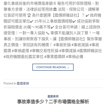
量化事故前後的市場價值差額📄 報告可用於保險理賠、對
肇事方求償、法律訴訟等用途🏛️ 法院、保險公司、調解單
位皆認可使用 🏆 為什麼選擇【鑑價師雜誌社】？ ✔️ 政府機
關認可鑑定單位✔️ 25年以上事故鑑價經驗✔️ 成功協助爭取
折損賠償金 20萬～90萬不等✔️ 全台皆可申請｜線上諮詢快
速受理｜一對一專人協助 📞 車價不能讓別人說了算！一場
事故，別讓你默默吞下損失。讓【鑑價師雜誌社】幫你掌握
真正價值、爭回該有的補償！ #事故折損 #事故減損 #事故
鑑價 #車禍處理 #車輛交易性貶損 #車價減損 #鑑價師雜誌社
#政府機關委託鑑定單位 #專業鑑價師 #車禍必備
CONTINUE READING
→
Posted in
鑑價案例
鑑價案例
事故車值多少？二手市場價格全解析