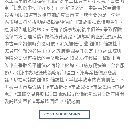
效主張車價這就是為什麼許多車主在賣車時才發現，自己的
車「比想像中便宜好多！」 ✅ 解決之道：申請事故車鑑價
報告 想要知道事故後車輛的真實市值，您需要的是一份經
過市場資料分析與結構損傷評估的【事故折損鑑價報告】。
這份報告能協助您：• 清楚了解事故前後車價差• 爭取保險
或肇事方合理補償• 做為法律訴訟、調解時的正式證據• 與
中古車商談價時有據可依，避免被低估 🏆 鑑價師雜誌社｜
您最可信賴的鑑價單位 ✔️ 政府機關委託鑑定單位✔️ 法院與
保險公司認可採信的專業報告✔️ 超過25年經驗，幫助上百
位車主爭取公平補償✔️ 可線上諮詢、申請方便快速，全台服
務 📞 別讓事故紀錄成為吃虧的理由，讓專業鑑價為您說
話！現在就諮詢鑑價師雜誌社，掌握事故車的真實價值，不
再被中古市場低估！ #事故折損 #事故減損 #事故鑑價 #車禍
處理 #車輛交易性貶損 #車價減損 #鑑價師雜誌社 #政府機關
委託鑑定單位 #專業鑑價師 #車禍必備
CONTINUE READING
→