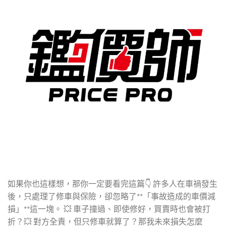
如果你也這樣想，那你一定要看完這篇👇 許多人在車禍發生
後，只處理了修車與保險，卻忽略了**「事故造成的車價減
損」**這一塊。 💥 車子撞過、即使修好，買賣時也會被打
折？💥 對方全責，但只修車就算了？那我未來損失怎麼