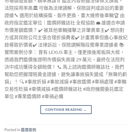
市場價值差額，精準無誤📄 鑑定內容依據法律條文撰寫，
法院採用率高🏛️ 可做為法律調解、保險談判或訴訟的重要
證據🔧 適用於結構損傷、鈑件更換、重大維修後車輛🏆 由
政府指定鑑定單位｜鑑價師雜誌社 全程協助 💼 誰適合申請
市價差額鑑價？ ✔️ 被其他車輛撞擊之非肇責車主✔️ 想向對
方或其保險公司主張合理折損費者✔️ 計畫賣車但擔心事故紀
錄導致折價者✔️ 法律訴訟、保險調解階段需專業證據者 📚
實際案例分享： 曾有 LEXUS 車主，僅更換後尾板與大樑，
透過我們鑑價後證明市價損失高達 29 萬元，最終在法院判
決中成功獲得全額賠償！ 📞 馬上諮詢鑑價師雜誌社，我們
幫助您把握理賠黃金證據，避免讓事故損失變成「無聲的虧
損」！ 🔍 #事故折損 #事故減損 #事故鑑價 #車禍處理 #車輛
交易性貶損 #車價減損 #鑑價師雜誌社 #政府機關委託鑑定
單位 #專業鑑價師 #車禍必備
CONTINUE READING
→
Posted in
鑑價案例