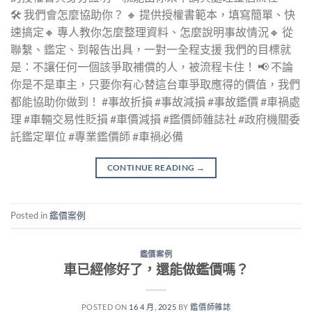
🛠️ 我們會怎麼協助你？ 🔸 提供授權書範本，填寫簡單、快
速搞定🔸 專人教你怎麼整理資料、怎麼說明事故情況🔸 從
聯繫、鑑定、到報告出具，一對一全程支援 我們的目標就
是：不讓任何一個該爭取補償的人，被流程卡住！ 📢 不論
你是不是車主，只要你有心替這台車爭取應得的價值，我們
都能協助你做到！ #事故折損 #事故減損 #事故鑑價 #車禍處
理 #車輛交易性貶損 #車價減損 #鑑價師雜誌社 #政府機關委
託鑑定單位 #專業鑑價師 #車禍必備
CONTINUE READING
→
Posted in
鑑價案例
鑑價案例
車已經修好了，還能做鑑價嗎？
POSTED ON
16 4 月, 2025
BY
鑑價師雜誌