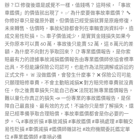
辦？💥 修復後還是感覺不一樣，值錢嗎？ 這時候，「事故
車鑑價」的價值就出現了。 ✅ 為什麼要做事故車鑑價？ 🔧
你修好車只是復原外觀，但價值已經受損就算是原廠修復，
未來轉售、估價時，事故紀錄都會列在車輛查詢資料中，造
成交易性貶損。 📉 車子價值減少，是實質金錢損失如果今
天你原本可以賣 60 萬，事故後只能賣 52 萬，這 8 萬元的差
額，為什麼不向對方爭取回來？ 📑 專業鑑價報告，是你索
賠最有力的證據事故減損鑑價報告由專業鑑價師依協會標準
出具，不但能讓保險公司認可，也能作為法院調解或訴訟的
正式文件。 🚨 沒做鑑價，會發生什麼事？ ❌ 保險公司可能
只願理賠修車費，不會主動賠減損❌ 對方賠完修車費就沒責
任，你之後賣車損失只能自己吞❌ 法院若無專業鑑價報告，
難以量化你真正的損失 📣 一份專業的事故鑑價報告，是保
障自己最直接、最有效的方式！不論你只是想了解損失，還
是已經準備爭取合理賠償，事故車鑑價都會是你必要的一
步。 🔍 #事故折損 #事故減損 #事故鑑價 #車禍處理 #車輛交
易性貶損 #車價減損 #鑑價師雜誌社 #政府機關委託鑑定單
位 #專業鑑價師 #車禍必備