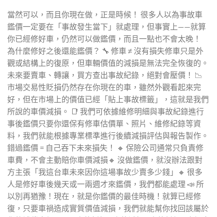
當然可以，而且你現在做，正是時候！ 很多人以為事故車
鑑價一定要在「事故發生當下」就處理，但事實上——就算
你已經修好車，仍然可以做鑑價，而且一點也不會太晚！
為什麼修好之後還能鑑價？ 🔧 修車 ≠ 沒有損失修車只是外
觀或結構上的復原，但車輛價值的減損是無法完全恢復的。
未來要賣車、轉讓，買方查出事故紀錄，絕對會壓價！ 📉
市場交易性貶損仍然存在你現在的車，雖然外觀看起來完
好，但在市場上的價值已經「貼上事故標籤」，這就是我們
所說的車價減損。 📑 我們可依據維修明細與事故紀錄進行
事後鑑價只要你還保有修車估價單、照片、維修紀錄等資
料，我們就能根據專業標準進行後續減損評估與報告製作。
錯過鑑價 = 自己吞下未來損失！ 🔸 保險公司通常只負責修
車費，不會主動賠你車價減損🔸 沒做鑑價，就沒辦法跟對
方主張「我這台車未來因你這場事故少賣多少錢」🔸 很多
人是修好車後幾天或一兩週才來鑑價，我們都能處理 📣 所
以別再猶豫！現在，就是你鑑價的最佳時機！就算已經修
復，只要車禍造成實質價值減損，我們就能幫你找回該屬於