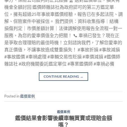
機會全額討回 鑑價師雜誌社為政府認可的第三方鑑定單
位，擁有超過25年事故車鑑價經驗，報告已在多起法院、調
解、保險案件中被採信。 我們提供：資料收集指導｜結構
損傷判定｜市價差額計算｜法律調解使用報告全流程一對一
服務，為您的愛車價值全力把關！ 📞 車禍已發生？現在正
是爭取合理理賠的最佳時機！立刻諮詢我們，了解您愛車的
真正價值，不讓事故造成雙重損失！ #事故折損 #事故減損
#事故鑑價 #車禍處理 #車輛交易性貶損 #車價減損 #鑑價師
雜誌社 #政府機關委託鑑定單位 #專業鑑價師 #車禍必備
CONTINUE READING
→
Posted in
鑑價案例
鑑價案例
鑑價結果會影響後續車輛買賣或理賠金額
嗎？