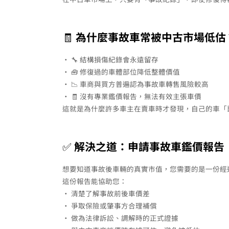
🧾
為什麼事故車常被中古市場低估
• 🔧 結構損傷紀錄會永遠留存
• 🧰 修復過的車體部位降低整體價值
• 📉 車商與買方普遍認為事故車轉售風險較高
• 🧾 沒有專業鑑價報告，無法有效主張車價
這就是為什麼許多車主在賣車時才發現，自己的車「
✅
解決之道：申請事故車鑑價報告
想要知道事故後車輛的真實市值，您需要的是一份經
這份報告能協助您：
• 清楚了解事故前後車價差
• 爭取保險或肇事方合理補償
• 做為法律訴訟、調解時的正式證據