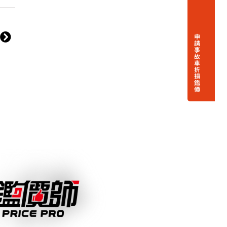
6
申
略
請
事
故
車
折
損
鑑
價