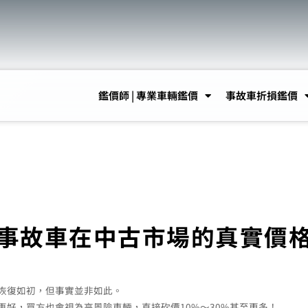
鑑價師 | 專業車輛鑑價
事故車折損鑑價
事故車在中古市場的真實價
恢復如初，但事實並非如此。
好，買方也會視為高風險車輛，直接砍價10%～30%甚至更多！