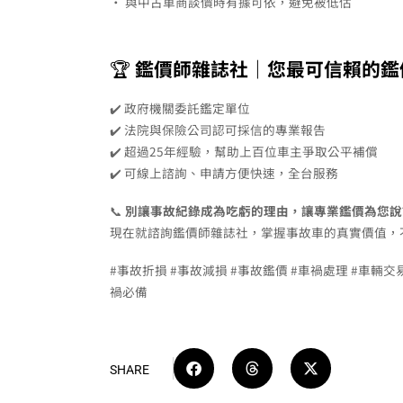
• 與中古車商談價時有據可依，避免被低估
🏆
鑑價師雜誌社｜您最可信賴的鑑
✔️ 政府機關委託鑑定單位
✔️ 法院與保險公司認可採信的專業報告
✔️ 超過25年經驗，幫助上百位車主爭取公平補償
✔️ 可線上諮詢、申請方便快速，全台服務
📞
別讓事故紀錄成為吃虧的理由，讓專業鑑價為您說
現在就諮詢鑑價師雜誌社，掌握事故車的真實價值，
#事故折損 #事故減損 #事故鑑價 #車禍處理 #車輛
禍必備
SHARE