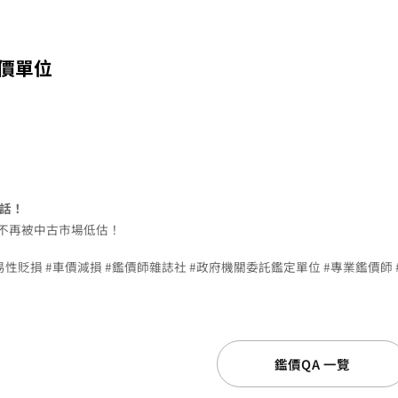
價單位
話！
不再被中古市場低估！
交易性貶損 #車價減損 #鑑價師雜誌社 #政府機關委託鑑定單位 #專業鑑價師 
鑑價QA 一覽