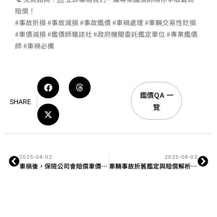
賠償！
#事故折損 #事故減損 #事故鑑價 #車禍處理 #車輛交易性貶損
#車價減損 #鑑價師雜誌社 #政府機關委託鑑定單位 #專業鑑價
師 #車禍必備
鑑價QA 一
SHARE
覽
2025-04-02
2025-04-02
車禍後，保險公司會賠償車價減損嗎？
車輛事故折舊鑑定與賠償解析：保障您的權益！