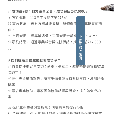
________________________________________
✅
成功案例3：對方肇事全責，成功追回247,000元
🔹 案件號碼：113年度投簡字第275號
💥 事故狀況： 被對方闖紅燈撞擊，維修費用超過車輛當前市
值。
📉 市場減損： 經專業鑑價，車價減損金額高達20%以上。
中
古
⚖ 最終結果： 透過專業報告與法院訴訟，成功獲賠247,000
車
線
元！
上
________________________________________
估
價
⚡
如何提高車價減損賠償成功率？
✅ 符合條件更容易成功：新車、豪華車、結構損傷最容易被法
院認可！
✅ 提供專業鑑價報告：讓市場價值減損有數據支持，增加勝訴
機率！
✅ 尋求專業協助：專家團隊協助調解與訴訟，提升賠償成功
率！
🚗 你的車也曾遭遇事故嗎？別讓自己的權益受損！
📞 免費諮詢｜📩 立即聯絡我們，讓專業鑑價師為你爭取最高