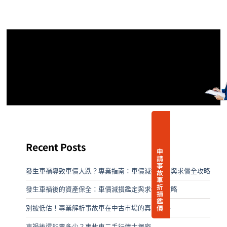
Recent Posts
申
請
事
發生車禍導致車價大跌？專業指南：車價減損鑑定與求償全攻略
故
車
折
發生車禍後的資產保全：車價減損鑑定與求償全攻略
損
鑑
價
別被低估！專業解析事故車在中古市場的真實價格
車禍後還能賣多少？事故車二手行情大揭密