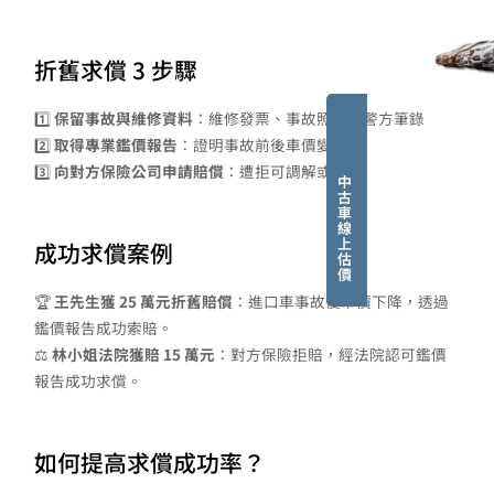
折舊求償 3 步驟
1️⃣
保留事故與維修資料
：維修發票、事故照片、警方筆錄
2️⃣
取得專業鑑價報告
：證明事故前後車價變動
3️⃣
向對方保險公司申請賠償
：遭拒可調解或訴訟
中
古
車
線
上
成功求償案例
估
價
🏆
王先生獲 25 萬元折舊賠償
：進口車事故後市價下降，透過
鑑價報告成功索賠。
⚖️
林小姐法院獲賠 15 萬元
：對方保險拒賠，經法院認可鑑價
報告成功求償。
如何提高求償成功率？