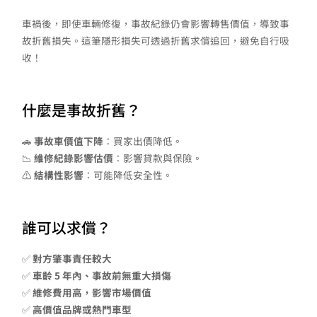
車禍後，即使車輛修復，事故紀錄仍會影響轉售價值，導致事
故折舊損失。這筆隱形損失可透過折舊求償追回，避免自行吸
收！
什麼是事故折舊？
🚗
事故車價值下降
：買家出價降低。
📉
維修紀錄影響估價
：影響貸款與保險。
⚠️
結構性影響
：可能降低安全性。
誰可以求償？
✅
對方肇事責任較大
✅
車齡 5 年內、事故前無重大損傷
✅
維修費用高，影響市場價值
✅
高價值品牌或熱門車型