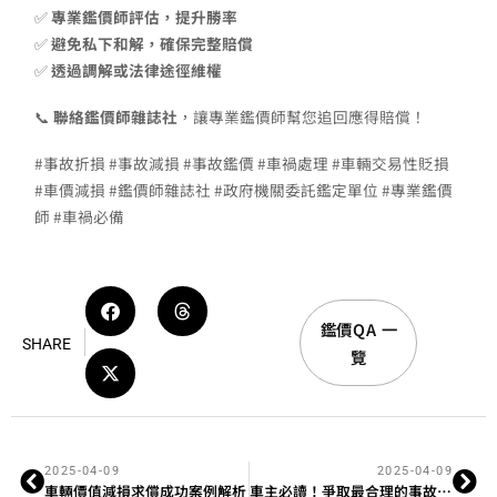
✅
專業鑑價師評估，提升勝率
✅
避免私下和解，確保完整賠償
✅
透過調解或法律途徑維權
📞
聯絡鑑價師雜誌社
，讓專業鑑價師幫您追回應得賠償！
#事故折損 #事故減損 #事故鑑價 #車禍處理 #車輛交易性貶損
#車價減損 #鑑價師雜誌社 #政府機關委託鑑定單位 #專業鑑價
師 #車禍必備
鑑價QA 一
SHARE
覽
2025-04-09
2025-04-09
車輛價值減損求償成功案例解析
車主必讀！爭取最合理的事故折舊賠償