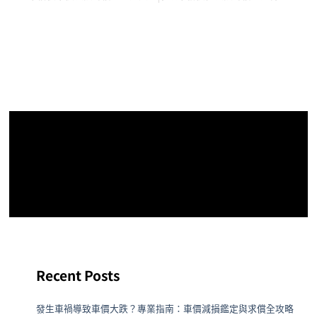
Recent Posts
發生車禍導致車價大跌？專業指南：車價減損鑑定與求償全攻略