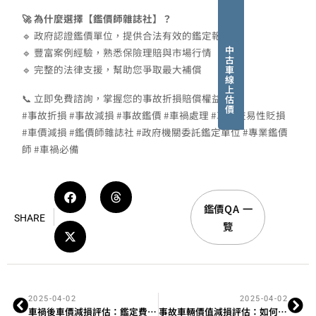
🚀 為什麼選擇【鑑價師雜誌社】？
🔹 政府認證鑑價單位，提供合法有效的鑑定報告
中
🔹 豐富案例經驗，熟悉保險理賠與市場行情
古
🔹 完整的法律支援，幫助您爭取最大補償
車
線
上
📞 立即免費諮詢，掌握您的事故折損賠償權益！
估
價
#事故折損 #事故減損 #事故鑑價 #車禍處理 #車輛交易性貶損
#車價減損 #鑑價師雜誌社 #政府機關委託鑑定單位 #專業鑑價
師 #車禍必備
鑑價QA 一
SHARE
覽
2025-04-02
2025-04-02
車禍後車價減損評估：鑑定費用與理賠成功率
事故車輛價值減損評估：如何確保您的權益不受損？