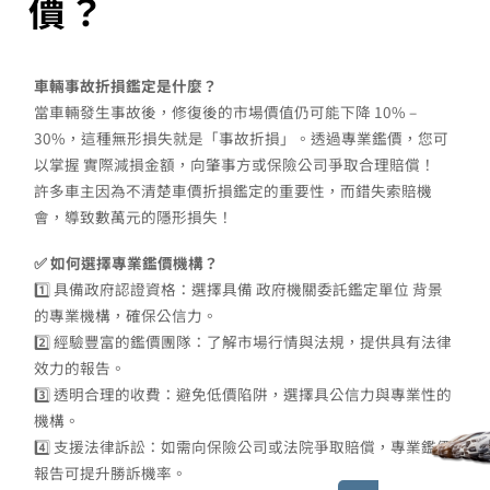
價？
車輛事故折損鑑定是什麼？
當車輛發生事故後，修復後的市場價值仍可能下降 10% –
30%，這種無形損失就是「事故折損」。透過專業鑑價，您可
以掌握 實際減損金額，向肇事方或保險公司爭取合理賠償！
許多車主因為不清楚車價折損鑑定的重要性，而錯失索賠機
會，導致數萬元的隱形損失！
✅ 如何選擇專業鑑價機構？
1️⃣ 具備政府認證資格：選擇具備 政府機關委託鑑定單位 背景
的專業機構，確保公信力。
2️⃣ 經驗豐富的鑑價團隊：了解市場行情與法規，提供具有法律
效力的報告。
3️⃣ 透明合理的收費：避免低價陷阱，選擇具公信力與專業性的
機構。
4️⃣ 支援法律訴訟：如需向保險公司或法院爭取賠償，專業鑑價
報告可提升勝訴機率。