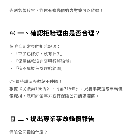
先別急著放棄，您還有這幾個
強力對策
可以啟動！
🎯
一、確認拒賠理由是否合理？
保險公司常見的拒賠說法：
•「車子已修好，沒有損失」
•「保單條款沒有寫明折舊賠償」
•「這不屬於保險理賠範圍」
👉 這些說法多數
站不住腳
！
根據《民法第196條》、《第215條》，
只要事故造成車輛價
值減損
，就可向肇事方或其保險公司
請求賠償
。
🧾
二、提出專業事故鑑價報告
保險公司
最怕什麼？