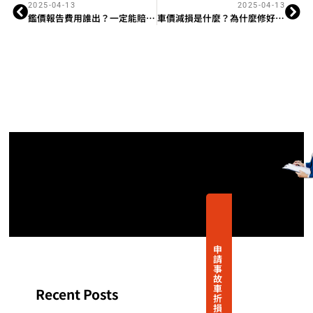
2025-04-13
2025-04-13
鑑價報告費用誰出？一定能賠回來嗎？
車價減損是什麼？為什麼修好了還能求償？
申
請
事
故
車
Recent Posts
折
損