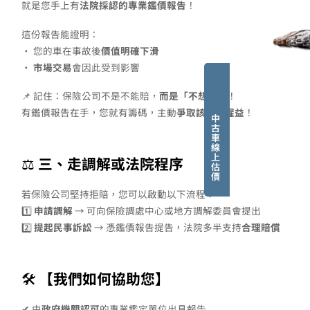
就是您手上有
法院採認的專業鑑價報告
！
這份報告能證明：
• 您的車在事故後
價值明確下滑
•
市場交易
會因此受到影響
📌 記住：保險公司不是不能賠，
而是「不想賠」
！
有鑑價報告在手，您就有籌碼，主動
爭取該得的權益
！
中
古
車
線
上
⚖️
三、走調解或法院程序
估
價
若保險公司堅持拒賠，您可以啟動以下流程：
1️⃣
申請調解
→ 可向保險調處中心或地方調解委員會提出
2️⃣
提起民事訴訟
→ 憑鑑價報告提告，法院多半支持
合理賠償
🛠
【我們如何協助您】
✔ 由
政府機關認可
的專業鑑定單位出具報告