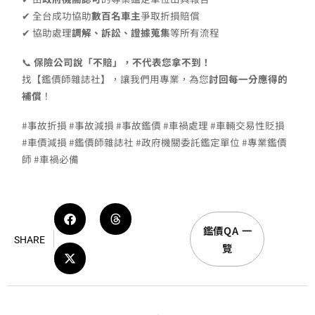
✔ 全台成功協助
數百名車主
爭取折損賠償
✔ 協助處理
調解、訴訟、證據蒐集
等所有流程
📞
保險公司說「不賠」，不代表您拿不到！
找【鑑價師雜誌社】，讓我們用專業，為您
討回每一分應得的
補償
！
#事故折損 #事故減損 #事故鑑價 #車禍處理 #車輛交易性貶損
#車價減損 #鑑價師雜誌社 #政府機關委託鑑定單位 #專業鑑價
師 #車禍必備
鑑價QA 一
SHARE
覽