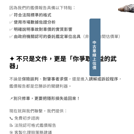
因為我們的鑑價報告具備以下特點：
✅
符合法院標準的格式
✅
使用市場數據佐證分析
✅
明確說明事故對車價的實質影響
✅
由政府機關認可的委託鑑定單位出具
（非一般坊間估價單）
中
古
車
線
✦ 不只是文件，更是「你爭取權益的武
上
估
器」
價
不論是
保險談判
、
對肇事者求償
，還是進入
調解或訴訟程序
，
鑑價報告都是您勝訴的關鍵利器。
📌
別只修車，更要把隱形損失追回來！
現在就與我們聯繫，我們提供：
📞 免費初步諮詢
📝 法院認可格式鑑價報告
🎯 客製化理賠策略建議