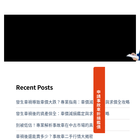
Recent Posts
申
請
事
發生車禍導致車價大跌？專業指南：車價減損鑑定與求償全攻略
故
車
折
發生車禍後的資產保全：車價減損鑑定與求償全攻略
損
鑑
別被低估！專業解析事故車在中古市場的真實價格
價
車禍後還能賣多少？事故車二手行情大揭密