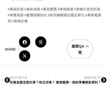
#事故折損 #事故減損 #事故鑑價 #車禍處理 #車輛交易性貶損
#車價減損 #鑑價師雜誌社 #政府機關委託鑑定單位 #專業鑑價
師 #車禍必備
鑑價QA 一
SHARE
覽
2025-04-14
2025-04-14
折舊金額怎麼計算？有公式嗎？
要做鑑價，我該準備哪些資料？