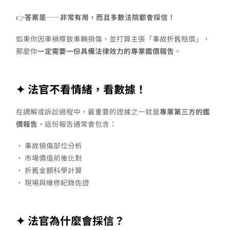
👉
答案是——非常有用，而且多數法院都會採信！
如果你因車禍導致車輛損傷，並打算主張「事故折舊賠償」，
那麼你
一定需要一份具備法律效力的專業鑑價報告
。
✦ 法官不看情緒，看數據！
在調解或訴訟過程中，最重要的證據之一就是
專業第三方的鑑
價報告
，這份報告通常會包含：
• 事故損傷部位分析
• 市場價值前後比對
• 折舊金額科學計算
• 現場與維修紀錄佐證
✦ 法官為什麼會採信？