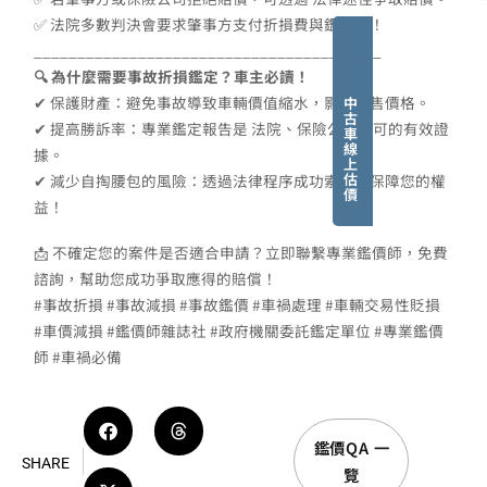
✅ 法院多數判決會要求肇事方支付折損費與鑑定費！
________________________________________
🔍 為什麼需要事故折損鑑定？車主必讀！
✔ 保護財產：避免事故導致車輛價值縮水，影響轉售價格。
中
古
✔ 提高勝訴率：專業鑑定報告是 法院、保險公司認可的有效證
車
線
據。
上
估
✔ 減少自掏腰包的風險：透過法律程序成功索賠，保障您的權
價
益！
📩 不確定您的案件是否適合申請？立即聯繫專業鑑價師，免費
諮詢，幫助您成功爭取應得的賠償！
#事故折損 #事故減損 #事故鑑價 #車禍處理 #車輛交易性貶損
#車價減損 #鑑價師雜誌社 #政府機關委託鑑定單位 #專業鑑價
師 #車禍必備
鑑價QA 一
SHARE
覽