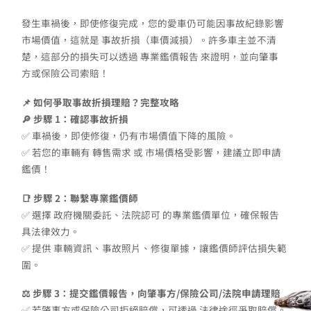
發生車禍後，即使修復完成，您的愛車仍可能因事故紀錄影響
市場價值，這就是 事故折損（車價減損）。許多車主並不清
楚，這部分的損失可以透過 專業鑑價報告 來證明，並向肇事
方或保險公司索賠！
📌 如何爭取事故折損理賠？完整攻略
🔎 步驟 1：確認事故折損
✅ 車禍後，即使修復，仍有市場價值下降的風險。
✅ 若您的車輛有 轉售需求 或 市場價格受影響，建議立即申請
鑑價！
📑 步驟 2：聯繫專業鑑價師
✅ 選擇 政府機關委託、法院認可 的專業鑑價單位，確保報告
具法律效力。
✅ 提供 車輛資訊、事故照片、修復單據，讓鑑價師評估損失範
圍。
⚖️ 步驟 3：提交鑑價報告，向肇事方/保險公司/法院申請理賠
✅ 若肇事方或保險公司拒絕賠償，可透過 法律途徑爭取賠償。