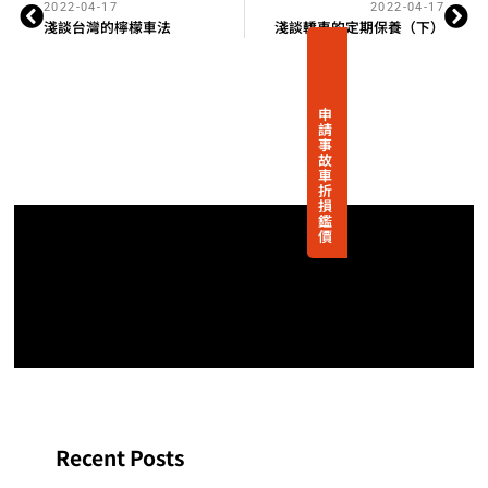
2022-04-17
2022-04-17
淺談台灣的檸檬車法
淺談轎車的定期保養（下）
申
請
事
故
車
折
損
鑑
價
Recent Posts