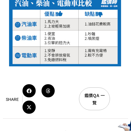
鑑價QA 一
SHARE
覽