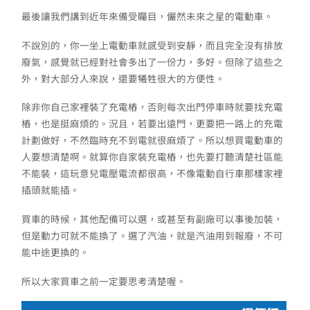
最後讓我們講到近年來備受矚目，儼然未來之星的電動車。
不說別的，你一坐上電動車就感受到安靜，而且完全沒有排放
廢氣，感覺就已經對社會多出了一份力，多好。但除了這些之
外，對大部分人來說，還要犧牲很大的方便性。
除非你自己家裡裝了充電樁，否則每次出門停車時就要找充電
樁，也是挺麻煩的。況且，若要出遠門，更要把一路上的充電
計劃做好，不然臨時充不到電就很麻煩了。所以想買電動車的
人要想清楚啊。就算你自家裝充電樁，也先要打聽清楚社區能
不能裝，這玩意兒電壓電流都很高，不像電動自行車那樣家裡
插頭就能插。
買車的時候，其他配備可以選，或甚至有副廠可以事後加裝，
但是動力可就不能換了。選了汽油，就是汽油用到報廢，不可
能中途更換的。
所以大家買車之前一定要思考清楚喔。