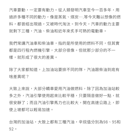
汽車要動，一定要有動力。從人類發明汽車至今一百多年，用
過許多種不同的動力，像是蒸氣、煤炭….等今天難以想像的燃
料，都曾經出現過，又被時代淘汰。到今天，汽車的動力主要
就剩下三種，汽油、柴油和近年來炙手可熱的電動車。
我們常講汽油車和柴油車，指的是所使用的燃料不同，但其實
都是四行程內燃機引擎，大部分很像。但就那少部分的不一
樣，就形成了很大的差異。
除了大家都知道，上加油站要排不同的隊，汽油跟柴油到底有
啥差異呢？
大致上來說，大部分轎車愛用汽油做燃料，除了因為加油站較
多之外，汽油引擎使用起來比較平穩，只要隔音做好一點，就
很安靜了；而且汽油引擎馬力也比較大，開在高速公路上，即
使上坡都可以輕易加速。
台灣的加油站，大致上都有三種汽油，辛烷值分別為98、95和
92。