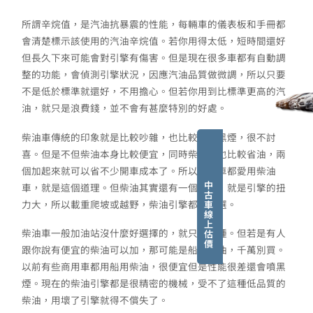
所謂辛烷值，是汽油抗暴震的性能，每輛車的儀表板和手冊都
會清楚標示該使用的汽油辛烷值。若你用得太低，短時間還好
但長久下來可能會對引擎有傷害。但是現在很多車都有自動調
整的功能，會偵測引擎狀況，因應汽油品質做微調，所以只要
不是低於標準就還好，不用擔心。但若你用到比標準更高的汽
油，就只是浪費錢，並不會有甚麼特別的好處。
柴油車傳統的印象就是比較吵雜，也比較會噴黑煙，很不討
喜。但是不但柴油本身比較便宜，同時柴油車也比較省油，兩
個加起來就可以省不少開車成本了。所以商用車都愛用柴油
中
車，就是這個道理。但柴油其實還有一個優點，就是引擎的扭
古
力大，所以載重爬坡或越野，柴油引擎都是上選。
車
線
上
柴油車一般加油站沒什麼好選擇的，就只有一種。但若是有人
估
價
跟你說有便宜的柴油可以加，那可能是船用柴油，千萬別買。
以前有些商用車都用船用柴油，很便宜但是性能很差還會噴黑
煙。現在的柴油引擎都是很精密的機械，受不了這種低品質的
柴油，用壞了引擎就得不償失了。