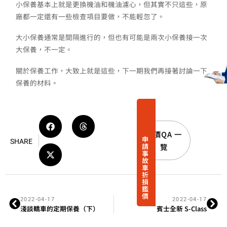
小保養基本上就是更換機油和機油濾心，但其實不只這些，原
廠都一定還有一些檢查項目要做，不能輕忽了。
大小保養通常是間隔進行的，但也有可能是兩次小保養接一次
大保養，不一定。
關於保養工作，大致上就是這些，下一期我們再接著討論一下
保養的材料。
鑑價QA 一
申
SHARE
覽
請
事
故
車
折
損
鑑
價
2022-04-17
2022-04-17
淺談轎車的定期保養（下）
賓士全新 S-Class