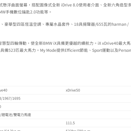
式懸浮曲面螢幕，搭配圖像式全新 iDrive 8.0使用者介面、全新六角造型
MW手機數位鑰匙2.0功能等。
豪華型四區恆溫空調、專屬水晶套件、18具揚聲器/655瓦的harman /
智慧型四輪傳動，使全新BMW iX具備更優越的續航力。iX xDrive40最大
具備523匹最大馬力。My Mode提供Efficient節能、Sport運動以及Person
ive40
xDrive50
3/1967/1695
0
/鋰電池/雙電力馬達
6
111.5
hp/64.2kg-m
523hp/78kg-m