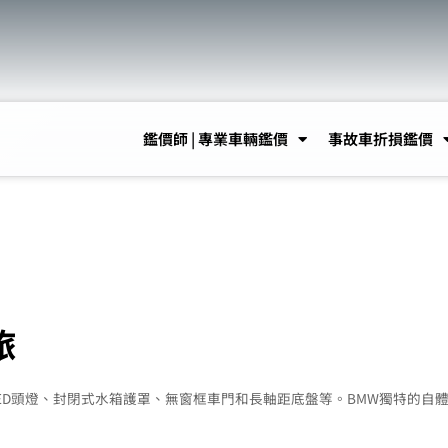
鑑價師 | 專業車輛鑑價
事故車折損鑑價
旅
LED頭燈、封閉式水箱護罩、無窗框車門和長軸距底盤等。BMW獨特的自