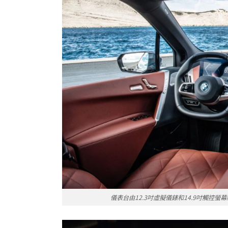
儀表台由12.3吋虛擬儀錶和14.9吋觸控