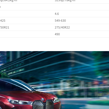
D
4.6
-425
549-630
/50R21
275/40R22
490