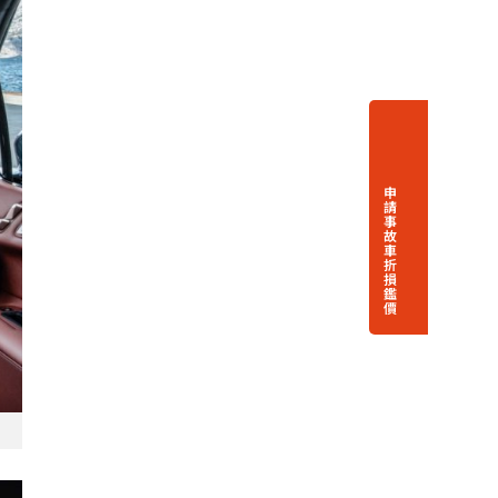
申
請
事
故
車
折
損
鑑
價