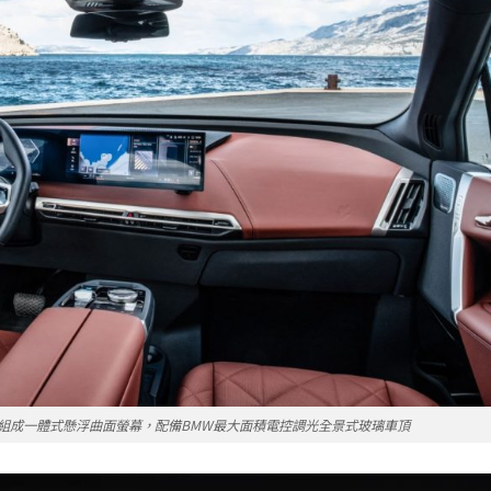
螢幕組成一體式懸浮曲面螢幕，配備BMW最大面積電控調光全景式玻璃車頂