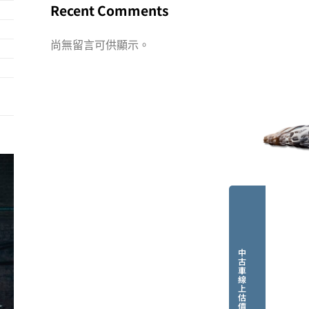
Recent Comments
尚無留言可供顯示。
中
古
車
線
上
估
價