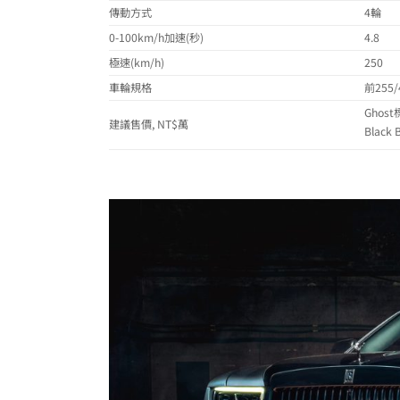
傳動方式
4輪
0-100km/h加速(秒)
4.8
極速(km/h)
250
車輪規格
前255/
Ghos
建議售價, NT$萬
Blac