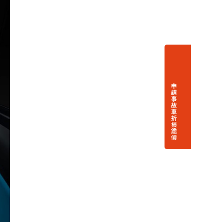
申
請
事
故
車
折
損
鑑
價