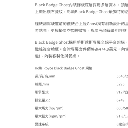
Black Badge Ghost內裝飾板底層採用多
上織出鑽石菱紋，彰顯Black Badge Ghost最獨特
鐘錶副駕駛座前的儀錶台上是Ghost獨有創新設計的
勻點亮，更模擬星空閃爍效果，與星光頂篷遙相呼應
Black Badge Ghost採用勞斯萊斯專屬全鋁
纖維複合輪框。台灣專屬套件價格為474.9萬元，內含BL
能)、內裝客製化與餐桌。
Rolls Royce Black Badge Ghost 規格
長/寬/高,mm
5546/
軸距,mm
3295
引擎型式
V12
排氣量,c.c
6749
最大馬力(hp/rpm)
600/5
最大扭力(Kgm/rpm)
91.8/1
變速系統
8速自