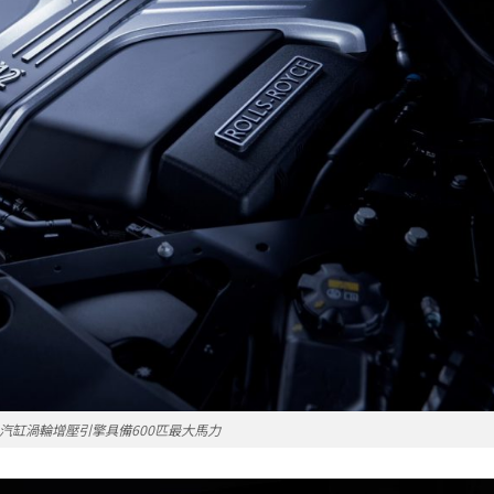
V12汽缸渦輪增壓引擎具備600匹最大馬力