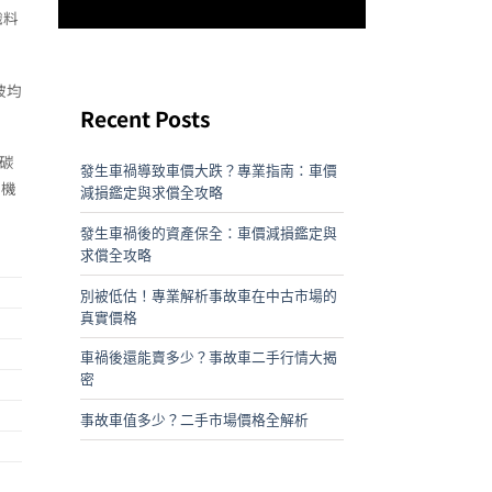
織料
被均
Recent Posts
吋碳
發生車禍導致車價大跌？專業指南：車價
摩機
減損鑑定與求償全攻略
發生車禍後的資產保全：車價減損鑑定與
求償全攻略
別被低估！專業解析事故車在中古市場的
真實價格
車禍後還能賣多少？事故車二手行情大揭
密
事故車值多少？二手市場價格全解析