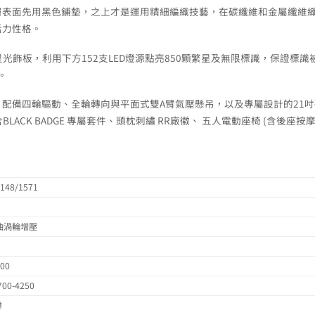
層實木，頂層表面先用黑色鋪墊，之上才是運用精細編織技藝，在碳纖維和金屬纖維
的活力性格。
星光飾板，利用下方152支LED燈源點亮850顆繁星及無限標識，保證標識
。
平台架構，配備四輪驅動、全輪轉向與平面式雙A臂氣壓懸吊，以及專屬設計的21
ACK BADGE 專屬套件、頭枕刺繡 RR廠徽、 五人電動座椅 (含後座按
2148/1571
汽油渦輪增壓
000
700-4250
排