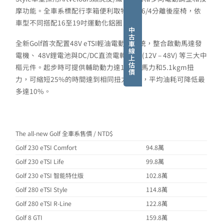
摩功能。全車系標配行李箱便利取物口、6/4分離後座椅，依
車型不同搭配16至19吋運動化鋁圈。
中
古
全新Golf首次配置48V eTSI輕油電動力系統，整合啟動馬達發
車
線
電機、 48V鋰電池與DC/DC直流電轉換器 (12V – 48V) 等三大中
上
估
樞元件。起步時可提供輔助動力達12.2匹馬力和5.1kgm扭
價
力，可縮短25%的時間達到相同扭力輸出，平均油耗可降低最
多達10%。
The all-new Golf 全車系售價 / NTD$
Golf 230 eTSI Comfort
94.8萬
Golf 230 eTSI Life
99.8萬
Golf 230 eTSI 智能特仕版
102.8萬
Golf 280 eTSI Style
114.8萬
Golf 280 eTSI R-Line
122.8萬
Golf 8 GTI
159.8萬