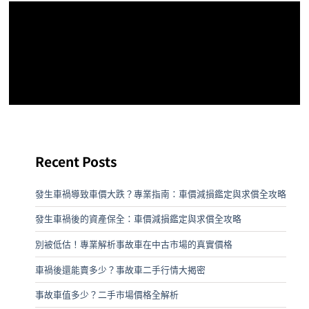
Recent Posts
發生車禍導致車價大跌？專業指南：車價減損鑑定與求償全攻略
發生車禍後的資產保全：車價減損鑑定與求償全攻略
別被低估！專業解析事故車在中古市場的真實價格
車禍後還能賣多少？事故車二手行情大揭密
事故車值多少？二手市場價格全解析