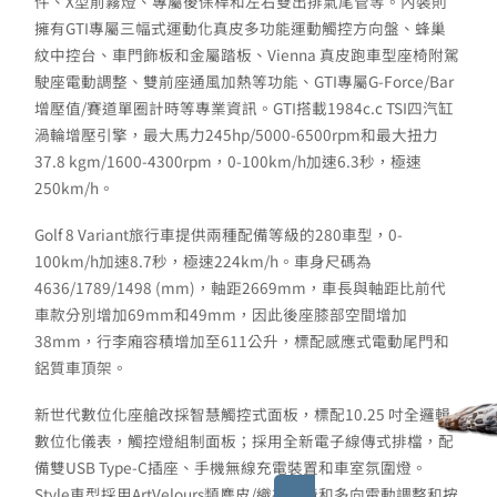
件、X型前霧燈、專屬後保桿和左右雙出排氣尾管等。內裝則
擁有GTI專屬三幅式運動化真皮多功能運動觸控方向盤、蜂巢
紋中控台、車門飾板和金屬踏板、Vienna 真皮跑車型座椅附駕
駛座電動調整、雙前座通風加熱等功能、GTI專屬G-Force/Bar
增壓值/賽道單圈計時等專業資訊。GTI搭載1984c.c TSI四汽缸
渦輪增壓引擎，最大馬力245hp/5000-6500rpm和最大扭力
37.8 kgm/1600-4300rpm，0-100km/h加速6.3秒，極速
250km/h。
Golf 8 Variant旅行車提供兩種配備等級的280車型，0-
100km/h加速8.7秒，極速224km/h。車身尺碼為
4636/1789/1498 (mm)，軸距2669mm，車長與軸距比前代
車款分別增加69mm和49mm，因此後座膝部空間增加
38mm，行李廂容積增加至611公升，標配感應式電動尾門和
鋁質車頂架。
新世代數位化座艙改採智慧觸控式面板，標配10.25 吋全邏輯
數位化儀表，觸控燈組制面板；採用全新電子線傳式排檔，配
備雙USB Type-C插座、手機無線充電裝置和車室氛圍燈。
Style車型採用ArtVelours類麂皮/織布座椅和多向電動調整和按