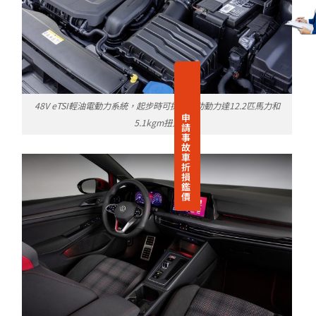
48V eTSI輕油電動力系統，起步時可提供輔助動力達12.2匹馬力和
申
5.1kgm扭力
請
事
故
車
折
損
鑑
價