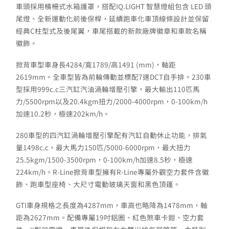
車頭採用橫柵式水箱護罩，搭配IQ.LIGHT 智慧燈組包含 LED 頭
尾燈、全新運動化前後保桿，延續跑車化車頂線條設計並保留
經典C柱型式及後尾翼，車尾搭載的新款廠牌徽章和車款名稱
徽飾。
掀背車型車身長4284/寬1789/高1491 (mm)，軸距
2619mm。全車型皆為前輪傳動並標配7速DCT自手排。230車
型採用999c.c三汽缸汽油渦輪增壓引擎，最大輸出110匹馬
力/5500rpm以及20.4kgm扭力/2000-4000rpm，0-100km/h
加速10.2秒，極速202km/h。
280車型的四汽缸渦輪增壓引擎配有汽缸自動休止功能，排氣
量1498c.c，最大馬力150匹/5000-6000rpm，最大扭力
25.5kgm/1500-3500rpm，0-100km/h加速8.5秒，極速
224km/h。R-Line掀背車型擁有R-Line專屬外觀空力套件含徽
飾、跑車型座椅、大尺寸電動玻璃天窗和黑色頂篷。
GTI車身規格之長度為4287mm，車高也略降為1478mm，軸
距為2627mm。配備專屬19吋鋁圈、紅色煞車卡鉗、空力套