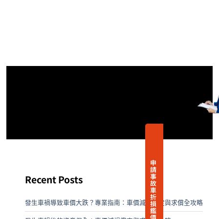
申
請
事
Recent Posts
故
車
折
發生車禍導致車價大跌？專業指南：車價減損鑑定與求償全攻略
損
鑑
價