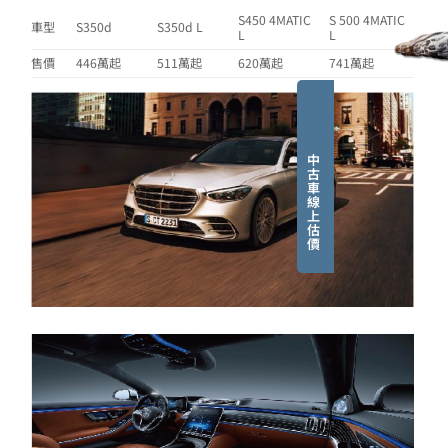
S450 4MATIC
S 500 4MATIC
車型
S350d
S350d L
L
L
售價
446萬起
511萬起
620萬起
741萬起
中
古
車
線
上
估
價