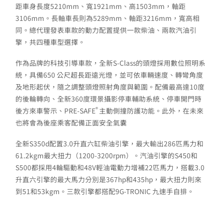
距車身長度5210mm、寬1921mm、高1503mm，軸距
3106mm。長軸車長則為5289mm、軸距3216mm，寬高相
同。總代理發表車款的動力配置提供一款柴油、兩款汽油引
擎，共四種車型選擇。
作為品牌的科技引導車款，全新S-Class的頭燈採用數位照明系
統，具備650 公尺超長距遠光燈，並可依車輛速度、轉彎角度
及地形起伏，隨之調整頭燈照射角度與範圍。配備最高達10度
的後輪轉向、全新360度環景攝影停車輔助系統、停車開門時
®
後方來車警示、PRE-SAFE
主動側撞防護功能。此外，在未來
也將會為後座乘客配備正面安全氣囊
全新S350d配置3.0升直六缸柴油引擎，最大輸出286匹馬力和
61.2kgm最大扭力（1200-3200rpm）。汽油引擎的S450和
S500都採用4輪驅動和48V輕油電動力增補22匹馬力，搭載3.0
升直六引擎的最大馬力分別是367hp和435hp，最大扭力則來
到51和53kgm。三款引擎都搭配9G-TRONIC 九速手自排。