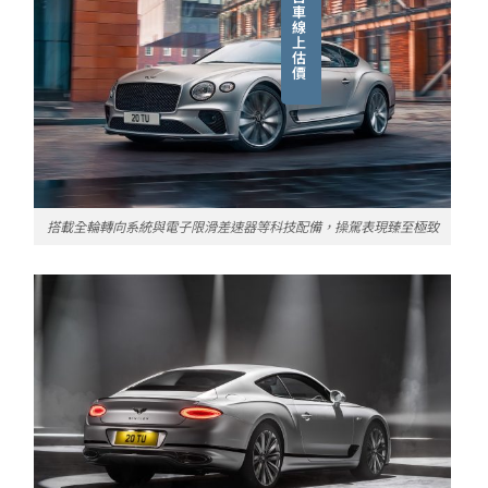
車
線
上
估
價
搭載全輪轉向系統與電子限滑差速器等科技配備，操駕表現臻至極致