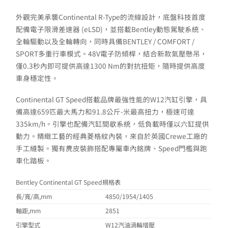
外觀完美承襲Continental R-Type的流線設計，底盤科技首度
配備電子限滑差速器 (eLSD)，並搭載Bentley動態駕駛系統、
全輪驅動以及全輪轉向，同時具備BENTLEY / COMFORT /
SPORT多重行車模式。48V電子防傾桿，結合新款氣壓懸吊，
僅0.3秒內即可提供高達1300 Nm的對抗扭矩，隨時提供高度
車身穩定性。
Continental GT Speed搭載品牌最強性能的W12汽缸引擎，具
備高達659匹最大馬力和91.8公斤-米最高扭力，極速可達
335km/h。引擎也配備汽缸間歇系統，低負載時僅以六缸提供
動力。精緻工藝的經典菱格紋內裝，來自於英國Crewe工廠的
手工縫製。獨有麂皮裝飾搭配專屬車內銘牌、Speed門檻與跑
車化踏板。
Bentley Continental GT Speed規格表
長/寬/高,mm
4850/1954/1405
軸距,mm
2851
引擎型式
W12汽油渦輪增壓