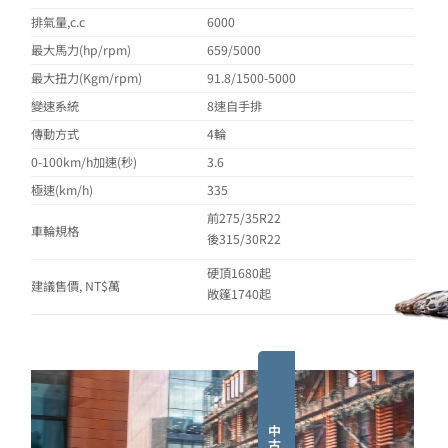
排氣量,c.c
6000
最大馬力(hp/rpm)
659/5000
最大扭力(Kgm/rpm)
91.8/1500-5000
變速系統
8速自手排
傳動方式
4輪
0-100km/h加速(秒)
3.6
極速(km/h)
335
前275/35R22
車輪規格
後315/30R22
硬頂1680起
建議售價, NT$萬
敞篷1740起
中
古