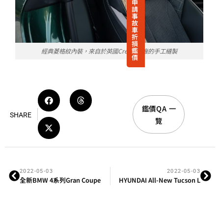
申
請
事
故
車
折
損
鑑
經典菱格紋內裝，來自於英國Crewe工廠的手工縫製
價
鑑價QA 一
SHARE
覽
2022-05-03
2022-05-03
全新BMW 4系列Gran Coupe
HYUNDAI All-New Tucson L