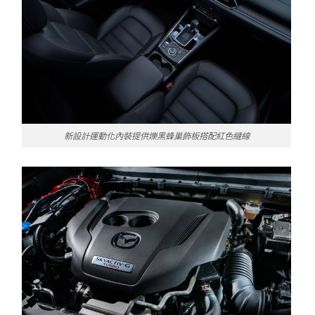
新設計運動化內裝提供爍黑蜂巢飾板搭配紅色縫線