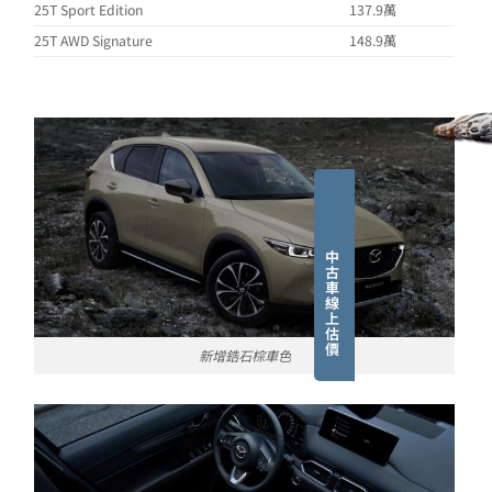
25T Sport Edition
137.9萬
25T AWD Signature
148.9萬
中
古
車
線
上
估
價
新增鋯石棕車色