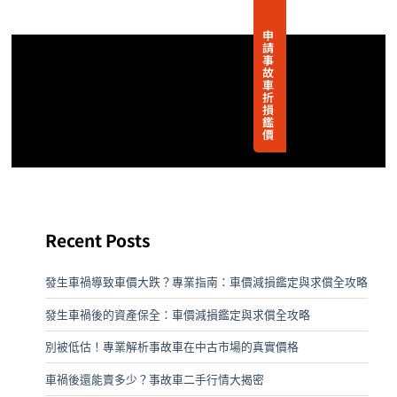
申
請
事
故
車
折
損
鑑
價
Recent Posts
發生車禍導致車價大跌？專業指南：車價減損鑑定與求償全攻略
發生車禍後的資產保全：車價減損鑑定與求償全攻略
別被低估！專業解析事故車在中古市場的真實價格
車禍後還能賣多少？事故車二手行情大揭密